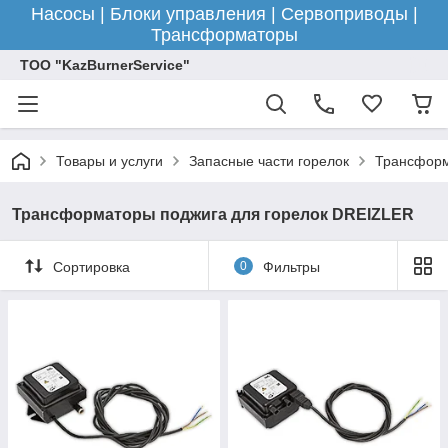
Насосы | Блоки управления | Сервоприводы |
Трансформаторы
ТОО "KazBurnerService"
Товары и услуги
Запасные части горелок
Трансформ
Трансформаторы поджига для горелок DREIZLER
Сортировка
0
Фильтры