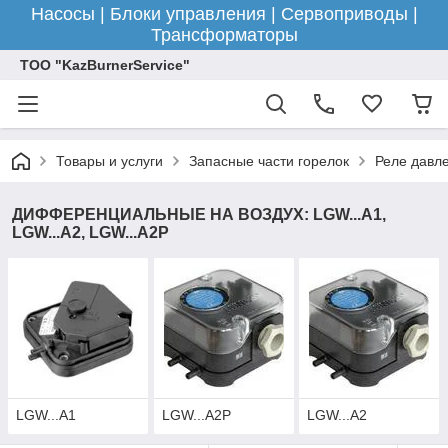
Насосы | Блоки управления | Сервоприводы |
Трансформаторы
ТОО "KazBurnerService"
Товары и услуги
Запасные части горелок
Реле давле
ДИФФЕРЕНЦИАЛЬНЫЕ НА ВОЗДУХ: LGW...A1,
LGW...A2, LGW...A2P
LGW...A1
LGW...A2P
LGW...A2