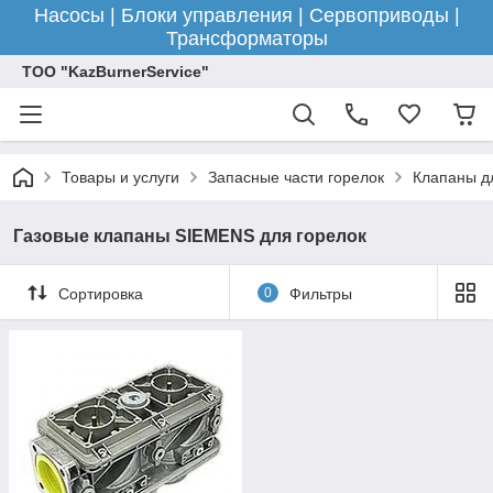
Насосы | Блоки управления | Сервоприводы |
Трансформаторы
ТОО "KazBurnerService"
Товары и услуги
Запасные части горелок
Клапаны д
Газовые клапаны SIEMENS для горелок
Сортировка
0
Фильтры