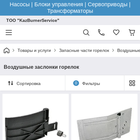
Насосы | Блоки управления | Сервоприводы |
Трансформаторы
ТОО "KazBurnerService"
Товары и услуги
Запасные части горелок
Воздушные
Воздушные заслонки горелок
Сортировка
0
Фильтры