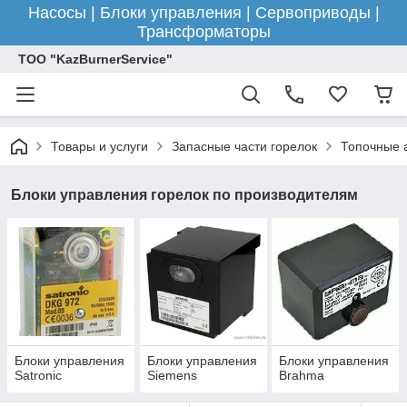
Насосы | Блоки управления | Сервоприводы |
Трансформаторы
ТОО "KazBurnerService"
Товары и услуги
Запасные части горелок
Топочные 
Блоки управления горелок по производителям
Блоки управления
Блоки управления
Блоки управления
Satronic
Siemens
Brahma